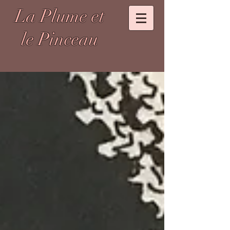
La Plume et
le Pinceau