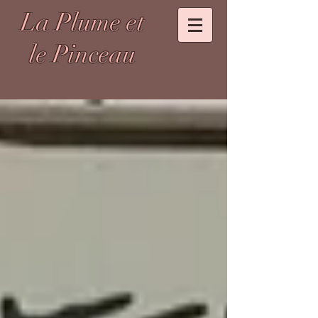
La Plume et
le Pinceau