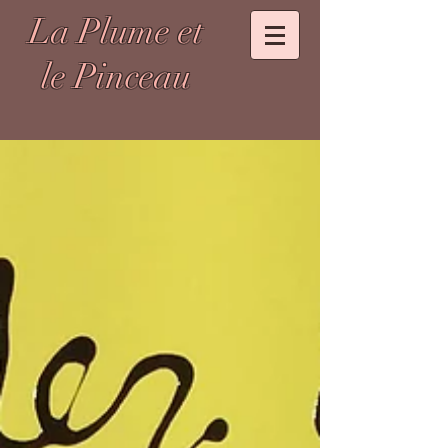
La Plume et
le Pinceau