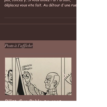
Billet urbanistiquement
artistique
La Réserve Malakoff. Si vous ne connaissez
pas, foncez y. Si vous aimez l'art urbain,
déplacez vous vite fait. Au détour d'une rue
de...
Posts à l'affiche